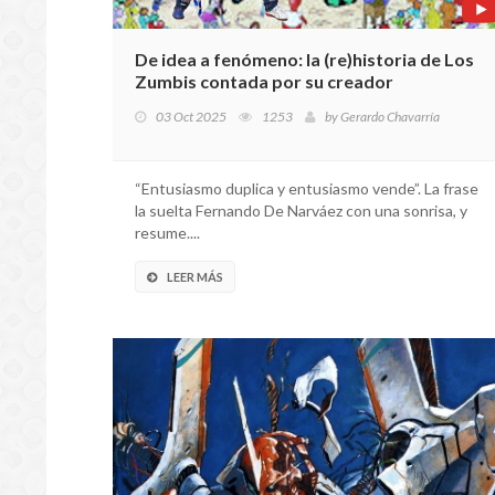
De idea a fenómeno: la (re)historia de Los
Zumbis contada por su creador
03 Oct 2025
1253
by
Gerardo Chavarría
“Entusiasmo duplica y entusiasmo vende”. La frase
la suelta Fernando De Narváez con una sonrisa, y
resume....
LEER MÁS