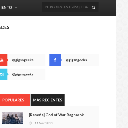
MIENTO
EDES
@gigsngeeks
@gigsngeeks
@gigsngeeks
POPULARES
MÁS RECIENTES
[Reseña] God of War Ragnarok
11 Nov 2022