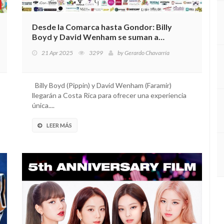
Desde la Comarca hasta Gondor: Billy
Boyd y David Wenham se suman a
MegaCon 2025 tras la baja de Elijah Wood
21 Apr 2025
3299
by
Gerardo Chavarría
Billy Boyd (Pippin) y David Wenham (Faramir)
llegarán a Costa Rica para ofrecer una experiencia
única....
LEER MÁS