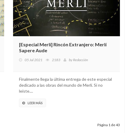
[Especial Merlí] Rincón Extranjero: Merlí
Sapere Aude
05 Jul 2021
2183
by
Redacción
Finalmente llega la última entrega de este especial
dedicado a las obras del mundo de Merlí. Si no
leíste....
LEER MÁS
Página 1 de 43