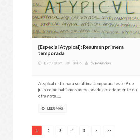
[Especial Atypical]: Resumen primera
temporada
07 Jul 2021
3306
by
Redacción
Atypical estrenará su última temporada este 9 de
julio como habíamos mencionado anteriormente en
otra nota.....
LEER MÁS
1
2
3
4
5
>
>>