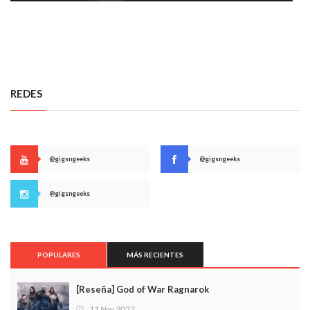
REDES
@gigsngeeks
@gigsngeeks
@gigsngeeks
POPULARES
MÁS RECIENTES
[Reseña] God of War Ragnarok
11 Nov 2022