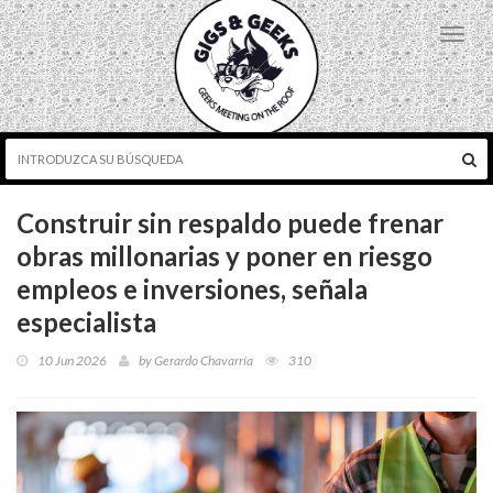
Toggl
navig
Construir sin respaldo puede frenar
obras millonarias y poner en riesgo
empleos e inversiones, señala
especialista
10 Jun 2026
by
Gerardo Chavarría
310