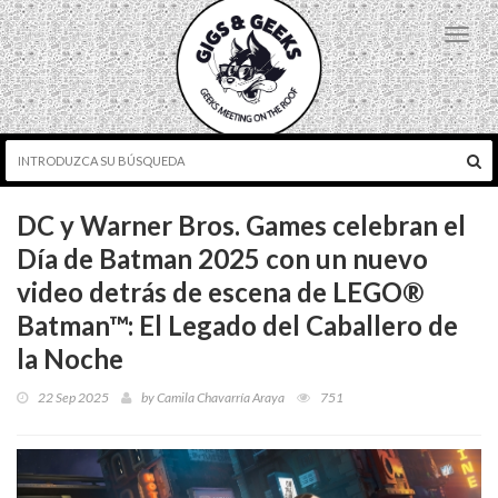
Toggl
navig
DC y Warner Bros. Games celebran el
Día de Batman 2025 con un nuevo
video detrás de escena de LEGO®
Batman™: El Legado del Caballero de
la Noche
22 Sep 2025
by
Camila Chavarría Araya
751