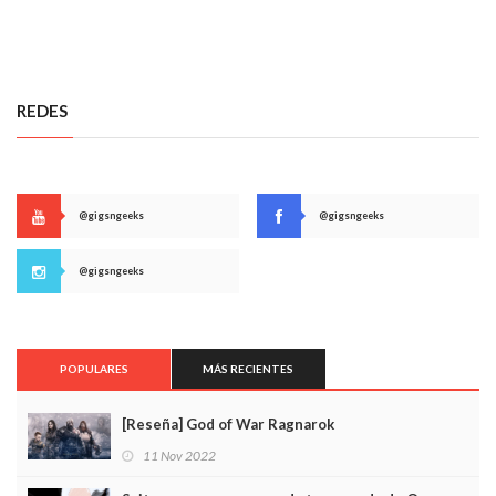
REDES
@gigsngeeks
@gigsngeeks
@gigsngeeks
POPULARES
MÁS RECIENTES
[Reseña] God of War Ragnarok
11 Nov 2022