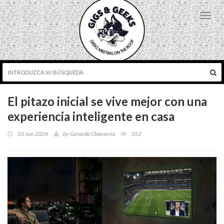
Toggl
navig
El pitazo inicial se vive mejor con una
experiencia inteligente en casa
10 Jun 2026
by
Gerardo Chavarría
352