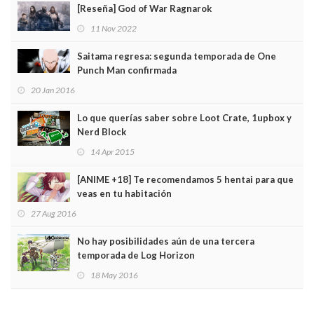
[Reseña] God of War Ragnarok
11 Nov 2022
Saitama regresa: segunda temporada de One
Punch Man confirmada
20 Jan 2016
Lo que querías saber sobre Loot Crate, 1upbox y
Nerd Block
14 Apr 2015
[ANIME +18] Te recomendamos 5 hentai para que
veas en tu habitación
27 Aug 2016
No hay posibilidades aún de una tercera
temporada de Log Horizon
18 May 2016