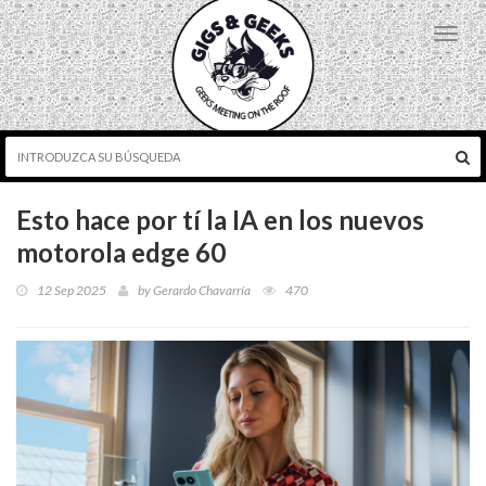
Toggl
navig
Esto hace por tí la IA en los nuevos
motorola edge 60
12 Sep 2025
by
Gerardo Chavarría
470