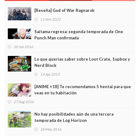
[Reseña] God of War Ragnarok
11 Nov 2022
Saitama regresa: segunda temporada de One
Punch Man confirmada
20 Jan 2016
Lo que querías saber sobre Loot Crate, 1upbox y
Nerd Block
14 Apr 2015
[ANIME +18] Te recomendamos 5 hentai para que
veas en tu habitación
27 Aug 2016
No hay posibilidades aún de una tercera
temporada de Log Horizon
18 May 2016