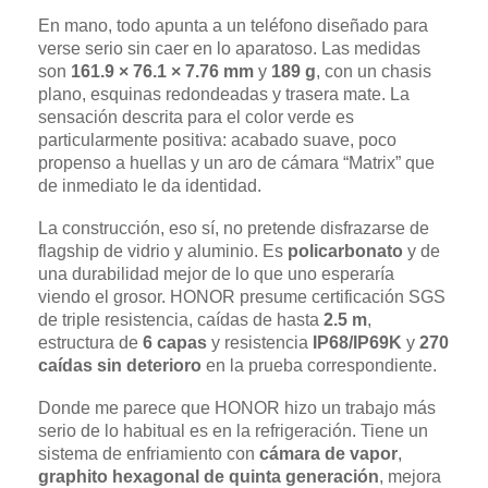
En mano, todo apunta a un teléfono diseñado para
verse serio sin caer en lo aparatoso. Las medidas
son
161.9 × 76.1 × 7.76 mm
y
189 g
, con un chasis
plano, esquinas redondeadas y trasera mate. La
sensación descrita para el color verde es
particularmente positiva: acabado suave, poco
propenso a huellas y un aro de cámara “Matrix” que
de inmediato le da identidad.
La construcción, eso sí, no pretende disfrazarse de
flagship de vidrio y aluminio. Es
policarbonato
y de
una durabilidad mejor de lo que uno esperaría
viendo el grosor. HONOR presume certificación SGS
de triple resistencia, caídas de hasta
2.5 m
,
estructura de
6 capas
y resistencia
IP68/IP69K
y
270
caídas sin deterioro
en la prueba correspondiente.
Donde me parece que HONOR hizo un trabajo más
serio de lo habitual es en la refrigeración. Tiene un
sistema de enfriamiento con
cámara de vapor
,
graphito hexagonal de quinta generación
, mejora