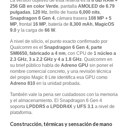
La versión objetivo de esta reseña es la
8 GB RAM +
256 GB en color Verde
, pantalla
AMOLED de 6.79
pulgadas
,
120 Hz
, brillo de hasta
6,000 nits
,
Snapdragon 6 Gen 4
, cámara trasera
108 MP + 5
MP
, frontal
16 MP
, batería de
8,300 mAh
,
MagicOS
9.0
y la carga de
66 W
.
A nivel de silicio, el punto exacto confirmado por
Qualcomm es el
Snapdragon 6 Gen 4, parte
SM6650, fabricado a 4 nm
, con CPU de
1 núcleo a
2.3 GHz, 3 a 2.2 GHz y 4 a 1.8 GHz
. Qualcomm en
su brief público habla de
Adreno GPU
sin poner el
nombre comercial concreto, y una revisión técnica
del propio Magic 8 Lite identifica esa GPU como
Adreno 810
en la unidad probada.
También vale la pena ser cuidadosos con la memoria
y el almacenamiento. El Snapdragon 6 Gen 4
soporta
LPDDR5 o LPDDR4X
y
UFS 3.1
a nivel de
plataforma.
Construcción, térmicas y sensación de mano