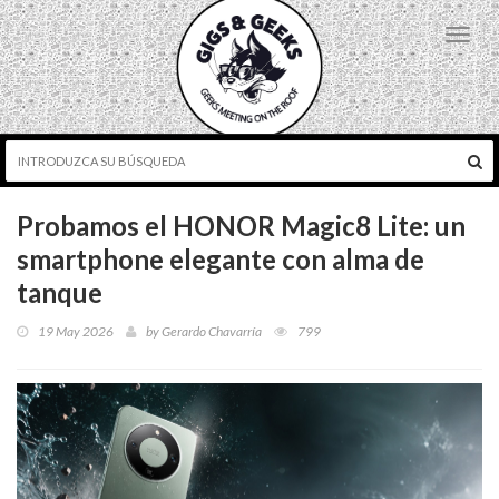
Toggl
navig
Probamos el HONOR Magic8 Lite: un
smartphone elegante con alma de
tanque
19 May 2026
by
Gerardo Chavarría
799