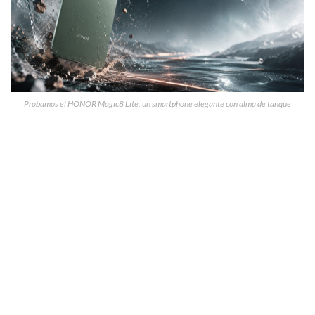
Probamos el HONOR Magic8 Lite: un smartphone elegante con alma de tanque