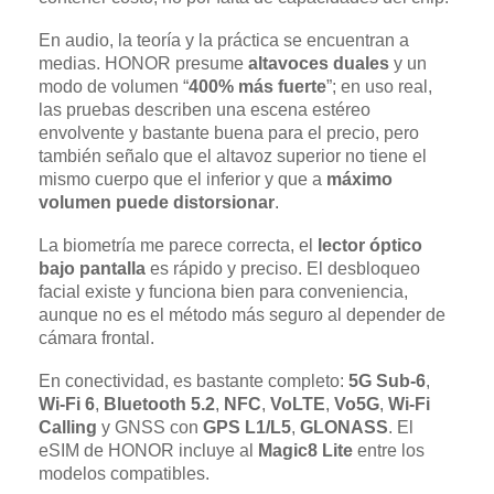
En audio, la teoría y la práctica se encuentran a
medias. HONOR presume
altavoces duales
y un
modo de volumen “
400% más fuerte
”; en uso real,
las pruebas describen una escena estéreo
envolvente y bastante buena para el precio, pero
también señalo que el altavoz superior no tiene el
mismo cuerpo que el inferior y que a
máximo
volumen puede distorsionar
.
La biometría me parece correcta, el
lector óptico
bajo pantalla
es rápido y preciso. El desbloqueo
facial existe y funciona bien para conveniencia,
aunque no es el método más seguro al depender de
cámara frontal.
En conectividad, es bastante completo:
5G Sub‑6
,
Wi‑Fi 6
,
Bluetooth 5.2
,
NFC
,
VoLTE
,
Vo5G
,
Wi‑Fi
Calling
y GNSS con
GPS L1/L5
,
GLONASS
. El
eSIM de HONOR incluye al
Magic8 Lite
entre los
modelos compatibles.