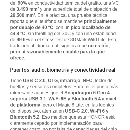
del
90%
en conductividad térmica del grafito, una VC
de
3,490 mm²
y una superficie total de disipación de
29,500 mm²
. En la práctica, una prueba técnica
reporta que el teléfono se mantiene
principalmente
por debajo de 40 °C
, con un
pico localizado de
44.8 °C
, sin throttling del SoC y con una estabilidad
de
99.6%
en el stress test de 3DMark Wild Life. Eso,
traducido al idioma real, significa que
no es frío,
pero sí razonablemente estable para lo que
ofrece
.
Puertos, audio, biometría y conectividad real
Tiene
USB-C 2.0
,
OTG
,
infrarrojo
,
NFC
, lector de
huellas y sensores completos. Para mí, el punto más
interesante aquí es que el
Snapdragon 6 Gen 4
soporta USB 3.1, Wi‑Fi 6E y Bluetooth 5.4 a nivel
de plataforma
, pero el Magic 8 Lite, en las fuentes
del dispositivo, aterriza en
USB-C 2.0, Wi‑Fi 6 y
Bluetooth 5.2
. Eso me dice que este HONOR está
claramente capado por implementación para
contener costo, no por falta de capacidades del chip.