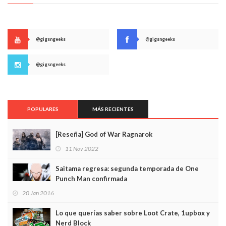
@gigsngeeks
@gigsngeeks
@gigsngeeks
POPULARES
MÁS RECIENTES
[Reseña] God of War Ragnarok
11 Nov 2022
Saitama regresa: segunda temporada de One
Punch Man confirmada
20 Jan 2016
Lo que querías saber sobre Loot Crate, 1upbox y
Nerd Block