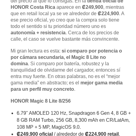
del precio al que lo consigas. En la
tienda oficial de
HONOR Costa Rica
aparece en
₡249,900
, mientras
que en retail local ya se ve alrededor de
₡224,900
. A
ese precio oficial, yo creo que la compra solo tiene
todo el sentido si tu prioridad número uno es
autonomía + resistencia
. Cerca de los precios de
calle, el caso se vuelve bastante más convincente.
Mi gran lectura es esta:
si comparo por potencia o
por cámara secundaria, el Magic 8 Lite no
domina
. Si comparo por batería, robustez y la
tranquilidad de olvidarme del cargador, entonces sí
entra muy fuerte. En otras palabras, no es el “mejor
gama media” en abstracto; es el
mejor gama media
para un perfil muy concreto
.
HONOR Magic 8 Lite 8/256
6.79" AMOLED 120 Hz, Snapdragon 6 Gen 4, 8 GB +
8 GB RAM Turbo, 256 GB, 8,300 mAh en CR/LatAm,
108 MP + 5 MP, MagicOS 9.0.
₡249,900 oficial
/ alrededor de
₡224,900 retail
.