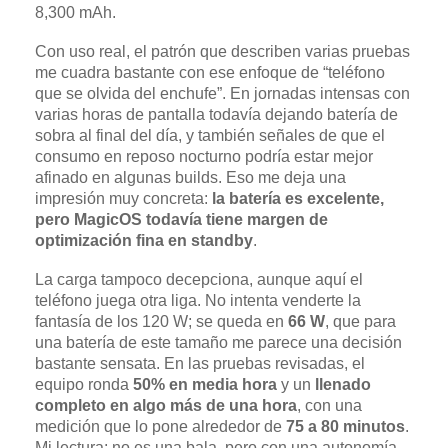
8,300 mAh.
Con uso real, el patrón que describen varias pruebas
me cuadra bastante con ese enfoque de “teléfono
que se olvida del enchufe”. En jornadas intensas con
varias horas de pantalla todavía dejando batería de
sobra al final del día, y también señales de que el
consumo en reposo nocturno podría estar mejor
afinado en algunas builds. Eso me deja una
impresión muy concreta:
la batería es excelente,
pero MagicOS todavía tiene margen de
optimización fina en standby
.
La carga tampoco decepciona, aunque aquí el
teléfono juega otra liga. No intenta venderte la
fantasía de los 120 W; se queda en
66 W
, que para
una batería de este tamaño me parece una decisión
bastante sensata. En las pruebas revisadas, el
equipo ronda
50% en media hora
y un
llenado
completo en algo más de una hora
, con una
medición que lo pone alrededor de
75 a 80 minutos
.
Mi lectura: no es una bala, pero con una autonomía