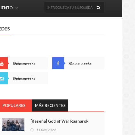
MIENTO
EDES
@gigsngeeks
@gigsngeeks
@gigsngeeks
POPULARES
MÁS RECIENTES
[Reseña] God of War Ragnarok
11 Nov 2022