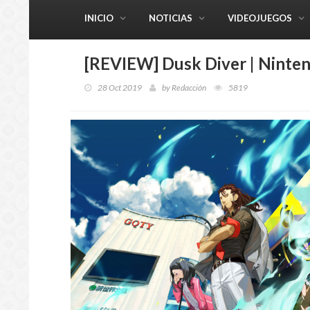
INICIO
NOTICIAS
VIDEOJUEGOS
[REVIEW] Dusk Diver | Ninte
28 Oct 2019
by
Redacción
5819