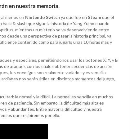
rán en nuestra memoria.
, al menos en
Nintendo Switch
ya que fue en
Steam
que el
un hack & slash que sigue la historia de Yang Yumo cuando
píritus, mientras un misterio se va desenvolviendo entre
os desde una perspectiva de pasar la historia principal, ya
ficiente contenido como para jugarlo unas 10 horas más y
taques y especiales, permitiéndonos usar los botones X, Y, y B
as de ataques con los cuales obtener secuencias de acción
ques, los enemigos son realmente variados y es sencillo
uardianes nos serán útiles en distintos momentos del juego,
ultad: la normal y la difícil. La normal es sencilla en muchos
ren de paciencia. Sin embargo, la dificultad más alta es
os y abundantes. Entre mayor la dificultad y nuestra
premios que recibiremos por ello.