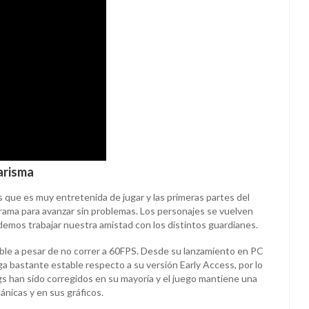
arisma
es que es muy entretenida de jugar y las primeras partes del
rama para avanzar sin problemas. Los personajes se vuelven
emos trabajar nuestra amistad con los distintos guardianes.
ble a pesar de no correr a 60FPS. Desde su lanzamiento en PC
ga bastante estable respecto a su versión Early Access, por lo
gs han sido corregidos en su mayoría y el juego mantiene una
nicas y en sus gráficos.