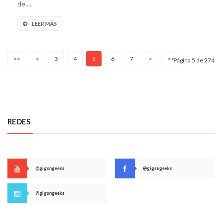
de....
LEER MÁS
<<
<
3
4
5
6
7
>
>>
Página 5 de 274
REDES
@gigsngeeks
@gigsngeeks
@gigsngeeks