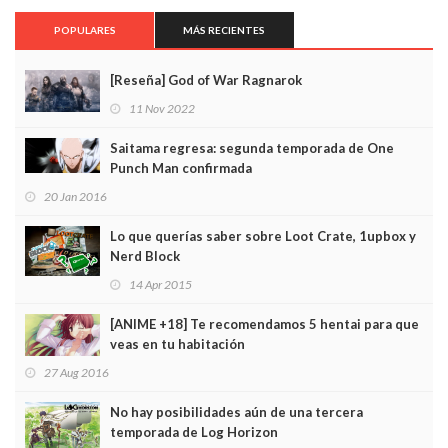
POPULARES
MÁS RECIENTES
[Reseña] God of War Ragnarok
11 Nov 2022
Saitama regresa: segunda temporada de One
Punch Man confirmada
20 Jan 2016
Lo que querías saber sobre Loot Crate, 1upbox y
Nerd Block
14 Apr 2015
[ANIME +18] Te recomendamos 5 hentai para que
veas en tu habitación
27 Aug 2016
No hay posibilidades aún de una tercera
temporada de Log Horizon