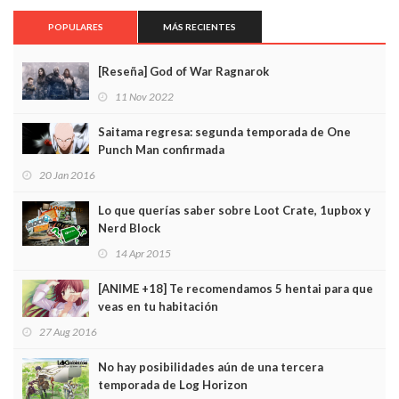
POPULARES
MÁS RECIENTES
[Reseña] God of War Ragnarok
11 Nov 2022
Saitama regresa: segunda temporada de One
Punch Man confirmada
20 Jan 2016
Lo que querías saber sobre Loot Crate, 1upbox y
Nerd Block
14 Apr 2015
[ANIME +18] Te recomendamos 5 hentai para que
veas en tu habitación
27 Aug 2016
No hay posibilidades aún de una tercera
temporada de Log Horizon