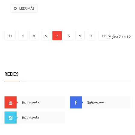
LEER MÁS
<<
<
5
6
7
8
9
>
>>
Página 7 de 19
REDES
@gigsngeeks
@gigsngeeks
@gigsngeeks