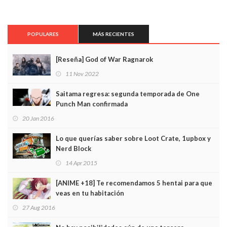
POPULARES
MÁS RECIENTES
[Reseña] God of War Ragnarok
11 Nov 2022
Saitama regresa: segunda temporada de One
Punch Man confirmada
20 Jan 2016
Lo que querías saber sobre Loot Crate, 1upbox y
Nerd Block
14 Apr 2015
[ANIME +18] Te recomendamos 5 hentai para que
veas en tu habitación
27 Aug 2016