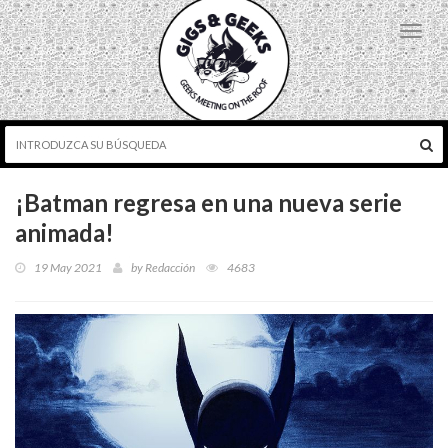
Toggl
navig
¡Batman regresa en una nueva serie
animada!
19 May 2021
by
Redacción
4683