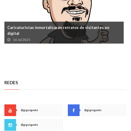
Caricaturistas inmortalizarán retratos de visitantes en
digital
16 Jul 2021
REDES
@gigsngeeks
@gigsngeeks
@gigsngeeks