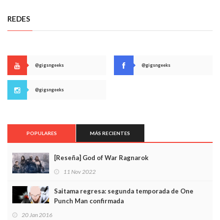
REDES
@gigsngeeks
@gigsngeeks
@gigsngeeks
POPULARES
MÁS RECIENTES
[Reseña] God of War Ragnarok
11 Nov 2022
Saitama regresa: segunda temporada de One
Punch Man confirmada
20 Jan 2016