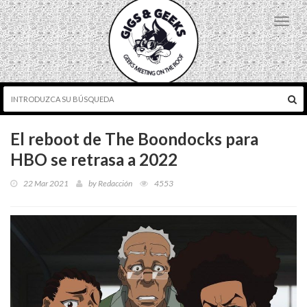
Toggl
navig
El reboot de The Boondocks para
HBO se retrasa a 2022
22 Mar 2021
by
Redacción
4553