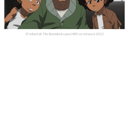
El reboot de The Boondocks para HBO se retrasa a 2022