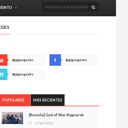
MIENTO
EDES
@gigsngeeks
@gigsngeeks
@gigsngeeks
POPULARES
MÁS RECIENTES
[Reseña] God of War Ragnarok
11 Nov 2022