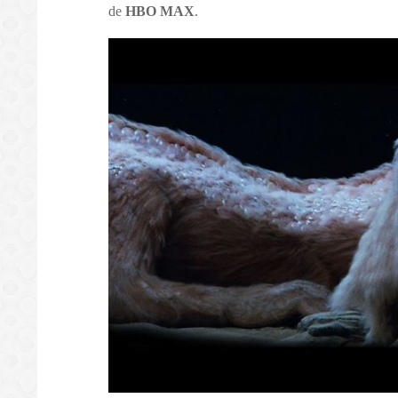
de
HBO MAX
.