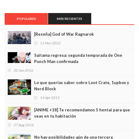
POPULARES
MÁS RECIENTES
[Reseña] God of War Ragnarok
11 Nov 2022
Saitama regresa: segunda temporada de One
Punch Man confirmada
20 Jan 2016
Lo que querías saber sobre Loot Crate, 1upbox y
Nerd Block
14 Apr 2015
[ANIME +18] Te recomendamos 5 hentai para que
veas en tu habitación
27 Aug 2016
No hay posibilidades aún de una tercera