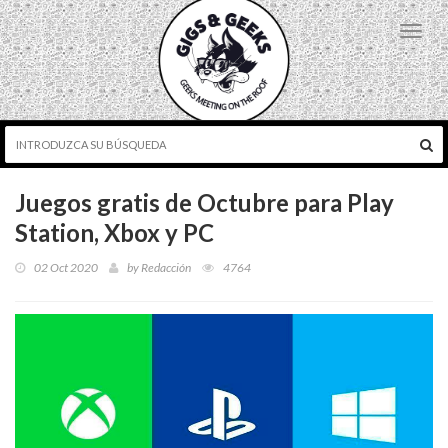
Toggl
navig
Juegos gratis de Octubre para Play
Station, Xbox y PC
02 Oct 2020
by
Redacción
4764