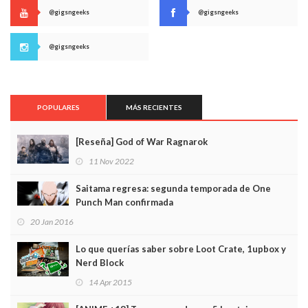
@gigsngeeks
@gigsngeeks
@gigsngeeks
POPULARES
MÁS RECIENTES
[Reseña] God of War Ragnarok
11 Nov 2022
Saitama regresa: segunda temporada de One
Punch Man confirmada
20 Jan 2016
Lo que querías saber sobre Loot Crate, 1upbox y
Nerd Block
14 Apr 2015