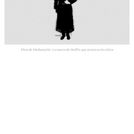
Misa de Medianoche: Lo nuevo de Netflix que arrasa en la crítica