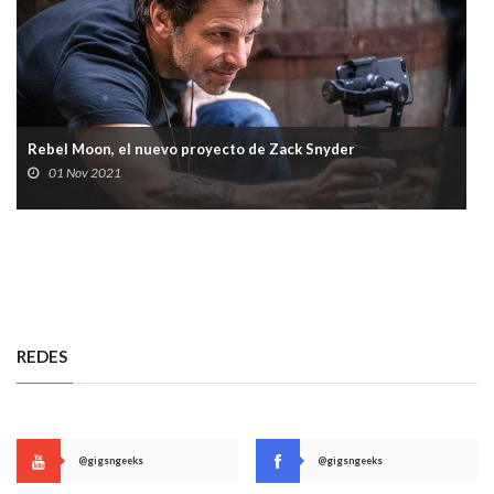
Rebel Moon, el nuevo proyecto de Zack Snyder
01 Nov 2021
REDES
@gigsngeeks
@gigsngeeks