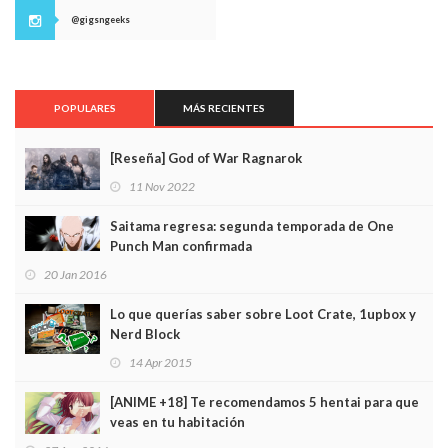
@gigsngeeks
POPULARES
MÁS RECIENTES
[Reseña] God of War Ragnarok
11 Nov 2022
Saitama regresa: segunda temporada de One
Punch Man confirmada
20 Jan 2016
Lo que querías saber sobre Loot Crate, 1upbox y
Nerd Block
14 Apr 2015
[ANIME +18] Te recomendamos 5 hentai para que
veas en tu habitación