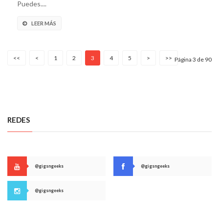
Puedes....
LEER MÁS
<<
<
1
2
3
4
5
>
>>
Página 3 de 90
REDES
@gigsngeeks
@gigsngeeks
@gigsngeeks