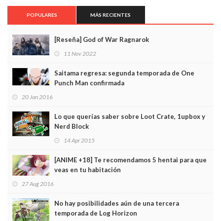
POPULARES
MÁS RECIENTES
[Reseña] God of War Ragnarok
11 Nov 2022
Saitama regresa: segunda temporada de One
Punch Man confirmada
20 Jan 2016
Lo que querías saber sobre Loot Crate, 1upbox y
Nerd Block
14 Apr 2015
[ANIME +18] Te recomendamos 5 hentai para que
veas en tu habitación
27 Aug 2016
No hay posibilidades aún de una tercera
temporada de Log Horizon