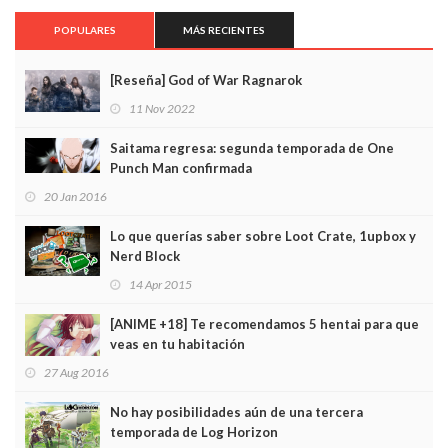
POPULARES
MÁS RECIENTES
[Reseña] God of War Ragnarok
11 Nov 2022
Saitama regresa: segunda temporada de One
Punch Man confirmada
20 Jan 2016
Lo que querías saber sobre Loot Crate, 1upbox y
Nerd Block
14 Apr 2015
[ANIME +18] Te recomendamos 5 hentai para que
veas en tu habitación
27 Aug 2016
No hay posibilidades aún de una tercera
temporada de Log Horizon