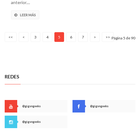
anterior....
LEER MÁS
<<
<
3
4
5
6
7
>
>>
Página 5 de 90
REDES
@gigsngeeks
@gigsngeeks
@gigsngeeks