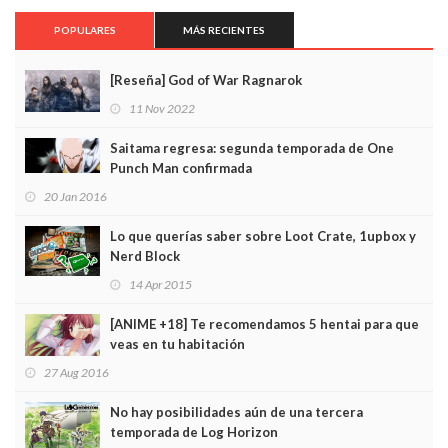
POPULARES
MÁS RECIENTES
[Reseña] God of War Ragnarok
11 Nov 2022
Saitama regresa: segunda temporada de One
Punch Man confirmada
20 Jan 2016
Lo que querías saber sobre Loot Crate, 1upbox y
Nerd Block
14 Apr 2015
[ANIME +18] Te recomendamos 5 hentai para que
veas en tu habitación
27 Aug 2016
No hay posibilidades aún de una tercera
temporada de Log Horizon