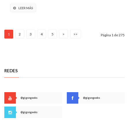
LEER MÁS
1
2
3
4
5
>
>>
Página 1 de 275
REDES
@gigsngeeks
@gigsngeeks
@gigsngeeks