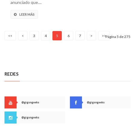
anunciado que....
LEER MÁS
<<
<
3
4
5
6
7
>
>>
Página 5 de 275
REDES
@gigsngeeks
@gigsngeeks
@gigsngeeks