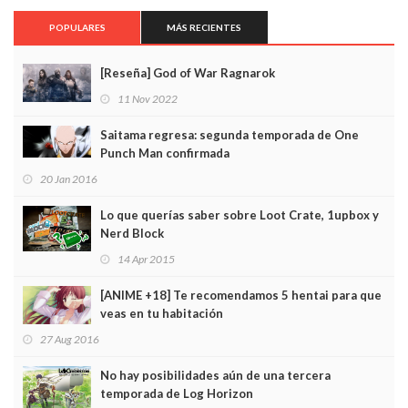
POPULARES
MÁS RECIENTES
[Reseña] God of War Ragnarok
11 Nov 2022
Saitama regresa: segunda temporada de One
Punch Man confirmada
20 Jan 2016
Lo que querías saber sobre Loot Crate, 1upbox y
Nerd Block
14 Apr 2015
[ANIME +18] Te recomendamos 5 hentai para que
veas en tu habitación
27 Aug 2016
No hay posibilidades aún de una tercera
temporada de Log Horizon