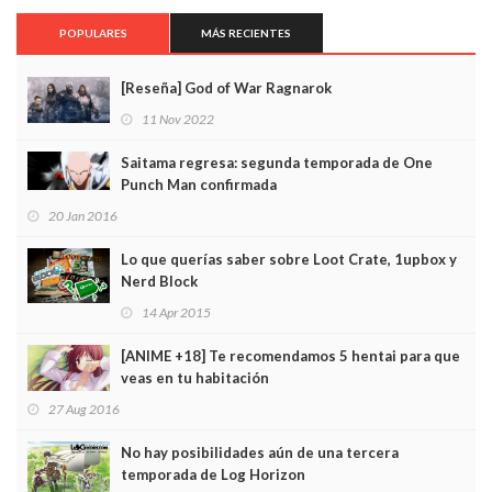
POPULARES
MÁS RECIENTES
[Reseña] God of War Ragnarok
11 Nov 2022
Saitama regresa: segunda temporada de One
Punch Man confirmada
20 Jan 2016
Lo que querías saber sobre Loot Crate, 1upbox y
Nerd Block
14 Apr 2015
[ANIME +18] Te recomendamos 5 hentai para que
veas en tu habitación
27 Aug 2016
No hay posibilidades aún de una tercera
temporada de Log Horizon