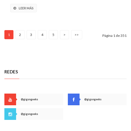
LEER MÁS
1
2
3
4
5
>
>>
Página 1 de 351
REDES
@gigsngeeks
@gigsngeeks
@gigsngeeks