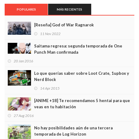
POPULARES
MÁS RECIENTES
[Reseña] God of War Ragnarok
11 Nov 2022
Saitama regresa: segunda temporada de One
Punch Man confirmada
20 Jan 2016
Lo que querías saber sobre Loot Crate, 1upbox y
Nerd Block
14 Apr 2015
[ANIME +18] Te recomendamos 5 hentai para que
veas en tu habitación
27 Aug 2016
No hay posibilidades aún de una tercera
temporada de Log Horizon