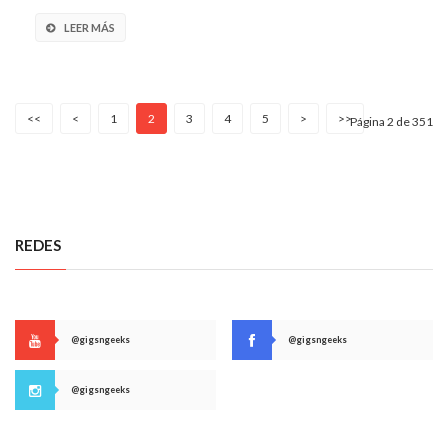
LEER MÁS
<<
<
1
2
3
4
5
>
>>
Página 2 de 351
REDES
@gigsngeeks
@gigsngeeks
@gigsngeeks