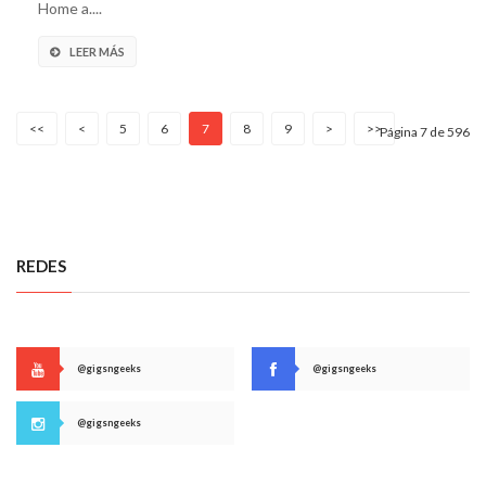
Home a....
LEER MÁS
<<
<
5
6
7
8
9
>
>>
Página 7 de 596
REDES
@gigsngeeks
@gigsngeeks
@gigsngeeks