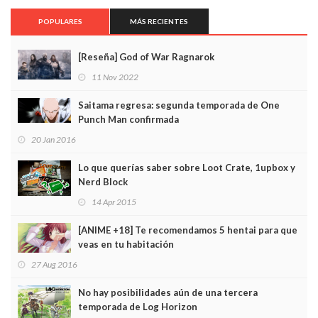
POPULARES
MÁS RECIENTES
[Reseña] God of War Ragnarok
11 Nov 2022
Saitama regresa: segunda temporada de One
Punch Man confirmada
20 Jan 2016
Lo que querías saber sobre Loot Crate, 1upbox y
Nerd Block
14 Apr 2015
[ANIME +18] Te recomendamos 5 hentai para que
veas en tu habitación
27 Aug 2016
No hay posibilidades aún de una tercera
temporada de Log Horizon