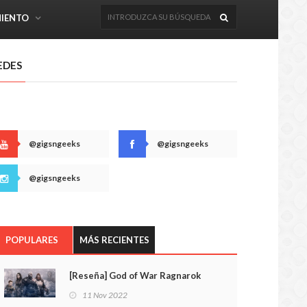
MIENTO
EDES
@gigsngeeks
@gigsngeeks
@gigsngeeks
POPULARES
MÁS RECIENTES
[Reseña] God of War Ragnarok
11 Nov 2022