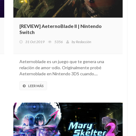
[REVIEW] AeternoBlade II | Nintendo
Switch
31 Oct 2019
5356
by
Redacción
Aeternoblade es un juego que te genera una
relación de amor-odio. Originalmente probé
Aeternoblade en Nintendo 3DS cuando....
LEER MÁS