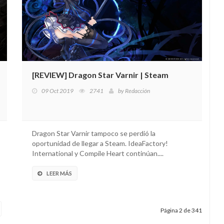
[REVIEW] Dragon Star Varnir | Steam
09 Oct 2019
2741
by
Redacción
Dragon Star Varnir tampoco se perdió la
oportunidad de llegar a Steam. IdeaFactory!
International y Compile Heart continúan....
LEER MÁS
Página 2 de 341