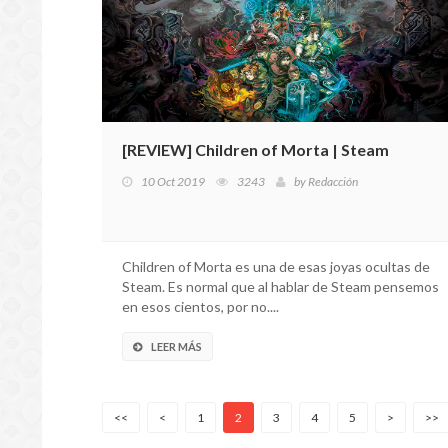
[REVIEW] Children of Morta | Steam
10 Oct 2019
3243
by
Redacción
Children of Morta es una de esas joyas ocultas de
Steam. Es normal que al hablar de Steam pensemos
en esos cientos, por no....
LEER MÁS
<<
<
1
2
3
4
5
>
>>