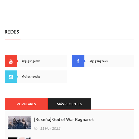
REDES
@gigsngeeks
@gigsngeeks
@gigsngeeks
POPULARES
MÁS RECIENTES
[Reseña] God of War Ragnarok
11 Nov 2022