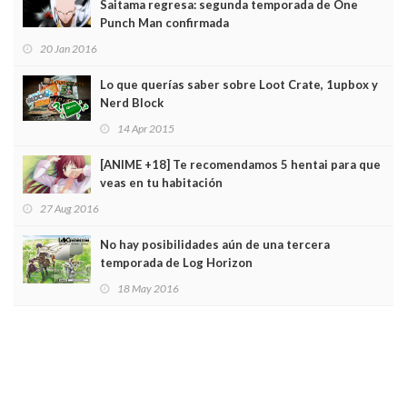
Saitama regresa: segunda temporada de One
Punch Man confirmada
20 Jan 2016
Lo que querías saber sobre Loot Crate, 1upbox y
Nerd Block
14 Apr 2015
[ANIME +18] Te recomendamos 5 hentai para que
veas en tu habitación
27 Aug 2016
No hay posibilidades aún de una tercera
temporada de Log Horizon
18 May 2016