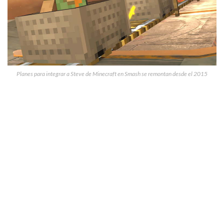
Planes para integrar a Steve de Minecraft en Smash se remontan desde el 2015