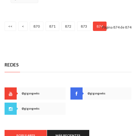
<<
<
870
871
872
873
874
Página 874 de 874
REDES
@gigsngeeks
@gigsngeeks
@gigsngeeks
POPULARES
MÁS RECIENTES