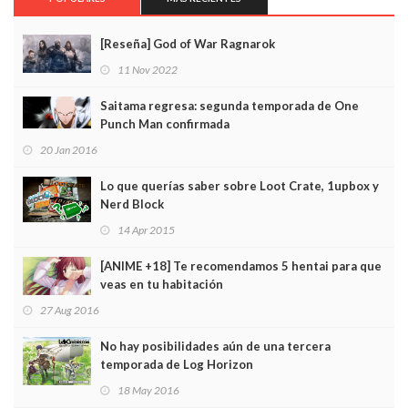
[Reseña] God of War Ragnarok
11 Nov 2022
Saitama regresa: segunda temporada de One
Punch Man confirmada
20 Jan 2016
Lo que querías saber sobre Loot Crate, 1upbox y
Nerd Block
14 Apr 2015
[ANIME +18] Te recomendamos 5 hentai para que
veas en tu habitación
27 Aug 2016
No hay posibilidades aún de una tercera
temporada de Log Horizon
18 May 2016